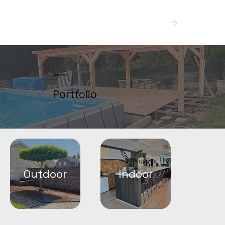
Offerte
Ons werk
Portfolio
Outdoor
Indoor