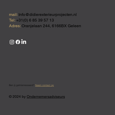
mail:
Info@didierexterieurprojecten.nl
Tel:
+31(0) 6 85 39 57 13
Adres:
Oranjelaan 244, 6166BX Geleen
Ben jij geïnterresseerd?
Neem contact op
© 2024 by
Ondernemersadviseurs