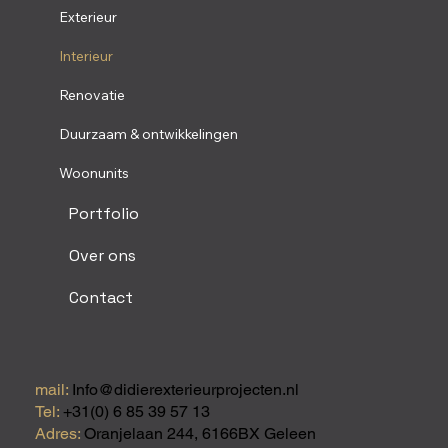
Exterieur
Interieur
Renovatie
Duurzaam & ontwikkelingen
Woonunits
Portfolio
Over ons
Contact
mail:
Info@didierexterieurprojecten.nl
Tel:
+31(0) 6 85 39 57 13
Adres:
Oranjelaan 244, 6166BX Geleen