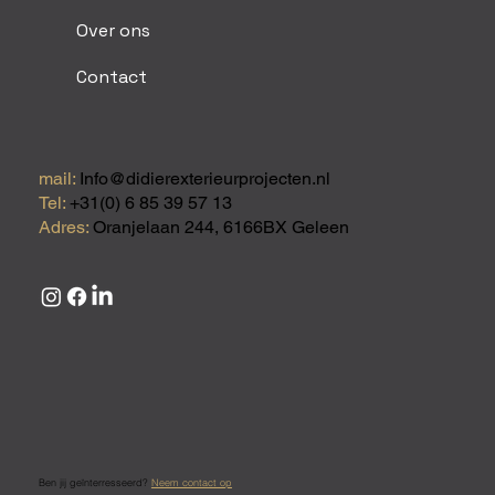
Over ons
Contact
mail:
Info@didierexterieurprojecten.nl
Tel:
+31(0) 6 85 39 57 13
Adres:
Oranjelaan 244, 6166BX Geleen
Ben jij geïnterresseerd?
Neem contact op